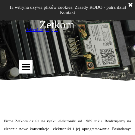
Ta witryna używa plików cookies. Zasady RODO - patrz dział
Kontakt
Zetkom
Select Language
▼
Firma Zetkom działa na rynku elektroniki od 1989 roku. Realizujemy na
zlecenie nowe konstrukcje elektroniki i jej oprogramowania. Posiadamy: